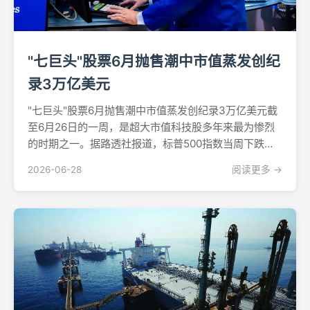
"七巨头"股票6月抛售潮中市值蒸发创纪
录3万亿美元
"七巨头"股票6月抛售潮中市值蒸发创纪录3万亿美元截
至6月26日的一周，是超大市值科技股多年来最为惨烈
的时期之一。据路透社报道，标普500指数当周下跌
2.05%，纳斯达克综合指数重挫4.7%。两大指数均录得
2026-06-28
阅读更多 →
连续五个交易日下跌，而道琼斯工业平均指数则逆势上
扬，当周上涨0.6%。这一分化态势印证了分析师...