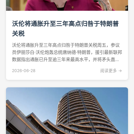
沃伦将通胀升至三年高点归咎于特朗普
关税
沃伦将通胀升至三年高点归咎于特朗普关税周五，参议
员伊丽莎白·沃伦炮轰总统唐纳德·特朗普，援引最新联邦
数据指出通胀已升至逾三年来最高水平，并将矛头直指
本届政府的关税政策。沃伦在X上发文称，自特朗普关
2026-06-28
阅读更多 →
税生效前至今，通胀已"近乎翻倍"，5月份医疗、食品、
汽油和住房成本均有所上涨。通胀数据描绘出一幅令人
忧虑...