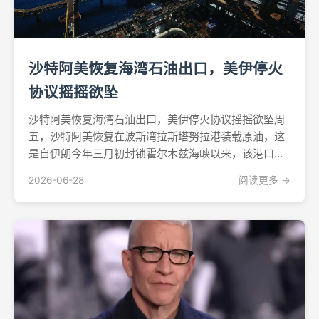
沙特阿美恢复海湾石油出口，美伊停火
协议摇摇欲坠
沙特阿美恢复海湾石油出口，美伊停火协议摇摇欲坠周
五，沙特阿美恢复在波斯湾拉斯塔努拉港装载原油，这
是自伊朗今年三月初封锁霍尔木兹海峡以来，该港口首
次恢复出口作业。伦敦证券交易所集团（LSEG）的航
2026-06-28
阅读更多 →
运数据显示，目前有两艘超大型原油运输船正在港内装
货，另有一艘在附近海域等候，每艘船的运载量均可达
两百万桶。...