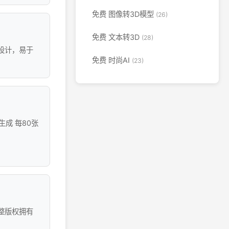
免费 图像转3D模型
(26)
免费 文本转3D
(28)
设计，易于
免费 时尚AI
(23)
生成 每80张
整版权拥有