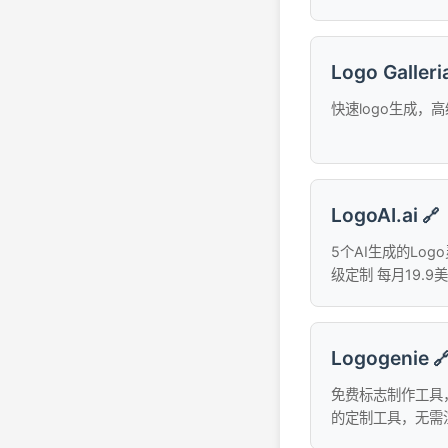
Logo Galleri
快速logo生成，
LogoAI.ai
🔗
5个AI生成的Logo
级定制 每月19.9
Logogenie

免费标志制作工具，
的定制工具，无需注