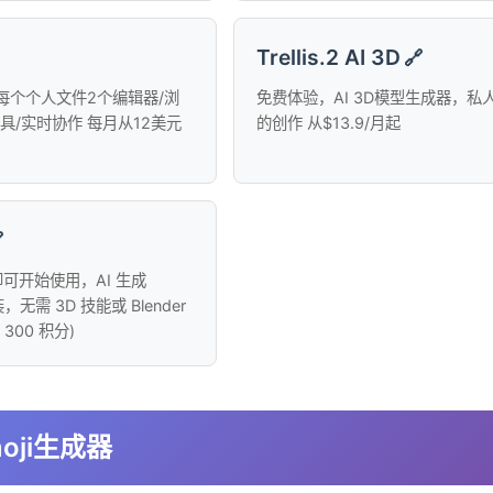
Trellis.2 AI 3D
🔗
每个个人文件2个编辑器/浏
免费体验，AI 3D模型生成器，私
具/实时协作 每月从12美元
的创作 从$13.9/月起

即可开始使用，AI 生成
，无需 3D 技能或 Blender
 300 积分)
moji生成器