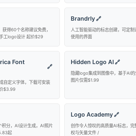
Brandrly
🔗
go，获得60个名称建议免费，
人工智能驱动的标志创建，可定制
手工logo设计 起价$29
使用的界面
rica Font
Hidden Logo AI
🔗
🔗
隐藏logo集成到图像中，基于AI的
图片仅需$1.99
生成自定义字体，下载可安装
价$3.99
Logo Academy
🔗
个积分，AI设计生成，AI照片
创作令人惊叹的高质量AI标志，完
.83起
权与矢量文件 /