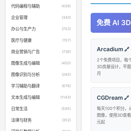
代码编程与辅助
(439)
企业管理
(342)
免费 AI 
办公与生产力
(703)
医疗与健康
(157)
Arcadium
🔗
商业营销与广告
(726)
2个免费项目，每个
图像生成与编辑
(450)
3D房屋设计，平面图
月
图像识别与分析
(245)
学习辅助与翻译
(676)
CGDream
🔗
文本生成与编辑
(1143)
每天100个积分，
日常生活
(595)
图像，使用3D查看
法律与财务
(352)
元起