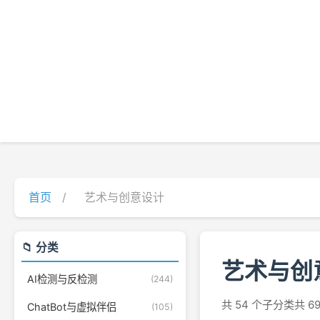
首页
/
艺术与创意设计
📁 分类
艺术与创
AI检测与反检测
(244)
共 54 个子分类
共 6
ChatBot与虚拟伴侣
(105)