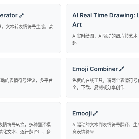
erator
AI Real Time Drawing: 
🔗
Art
号，文本转表情符号生成，高
AI实时绘图，AI驱动的照片转艺术 每
起
Emoji Combiner
🔗
I驱动的表情符号建议，多平台
免费的在线工具，将两个表情符号
个，下载、复制或分享创作
Emooji
🔗
表情符号转换，多种翻译模
AI驱动的文本到表情符号翻译，生
情化文本、逐行翻译），多
意表情符号