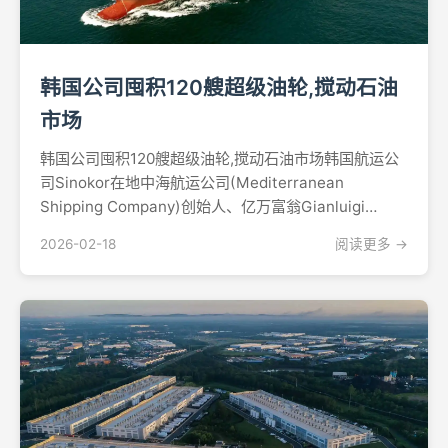
韩国公司囤积120艘超级油轮,搅动石油
市场
韩国公司囤积120艘超级油轮,搅动石油市场韩国航运公
司Sinokor在地中海航运公司(Mediterranean
Shipping Company)创始人、亿万富翁Gianluigi
Aponte的支持下,在两个月内收购或租赁了约120艘超大
2026-02-18
阅读更多 →
型原油运输船(VLCC),对石油运输行业造成冲击,并将运
费...