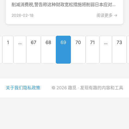
削减消费税,警告称这种财政宽松措施将削弱日本应对未
来经济冲击的能力。这一指导意见发布于国际货币基金
2026-02-18
阅读更多 →
组织周一公布的2026年第四条磋商初步政策建议中。此
时,日本首相高市早苗在其自由民主党2月8日取得压倒...
1
...
67
68
69
70
71
...
73
关于我们
隐私政策
© 2026 趣觅 · 发现有趣的内容和工具